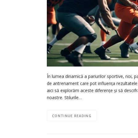
În lumea dinamică a pariurilor sportive, noi, p
de antrenament care pot influența rezultatele
aici să explorăm aceste diferențe și să descif
noastre. Stilurile…
CONTINUE READING