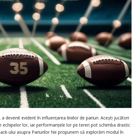
a devenit evident în influențarea liniilor de pariuri. Acești jucători
e echipelor lor, iar performanțele lor pe teren pot schimba drastic
rback-ului asupra Pariurilor Ne propunem să explorăm modul în