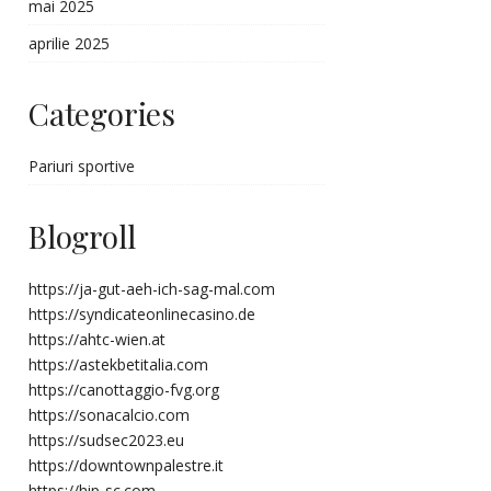
mai 2025
aprilie 2025
Categories
Pariuri sportive
Blogroll
https://ja-gut-aeh-ich-sag-mal.com
https://syndicateonlinecasino.de
https://ahtc-wien.at
https://astekbetitalia.com
https://canottaggio-fvg.org
https://sonacalcio.com
https://sudsec2023.eu
https://downtownpalestre.it
https://hip-sc.com