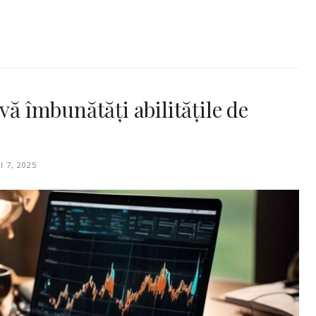
vă îmbunătăți abilitățile de
I 7, 2025